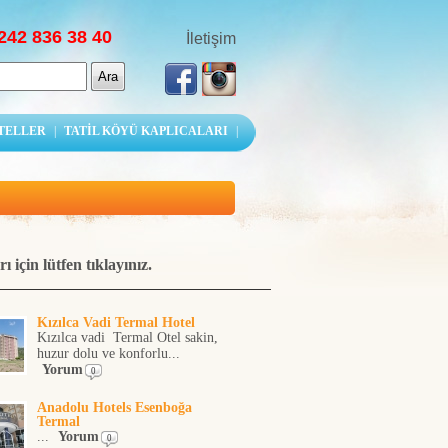
242 836 38 40
İletişim
OTELLER
|
TATİL KÖYÜ KAPLICALARI
|
 için lütfen tıklayınız.
Kızılca Vadi Termal Hotel
Kızılca vadi Termal Otel sakin,
huzur dolu ve konforlu...
Yorum
0
Anadolu Hotels Esenboğa
Termal
...
Yorum
0