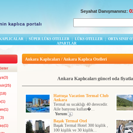
0
Seyahat Danışmanınız:
nin kaplıca portalı
 KAPLICALAR
|
SÜPER LÜKS OTELLER
|
LÜKS OTELLER
|
ORTA SINIF 
APARTLAR
Ankara Kaplıcaları / Ankara Kaplıca Otelleri
öster
a(3)
Ankara Kaplıcaları güncel oda fiyatları
sir(25)
(18)
Hattuşa Vacation Termal Club
Ankara
(1)
Termal su sıcaklığı 40 derecedir.
Aile banyosu kullan�...
um(1)
Yorum
0
(3)
Başak Termal Otel
Başak Termal Hotel 300 kişilik ,
aş(1)
100 kişilik ve 30 kişilik...