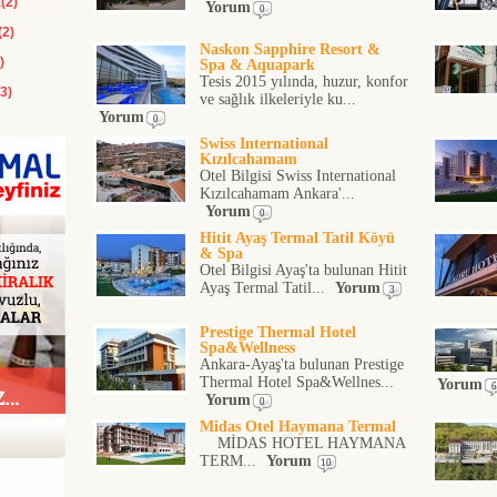
(2)
Yorum
0
(2)
Naskon Sapphire Resort &
)
Spa & Aquapark
Tesis 2015 yılında, huzur, konfor
3)
ve sağlık ilkeleriyle ku...
Yorum
0
Swiss International
Kızılcahamam
Otel Bilgisi Swiss International
Kızılcahamam Ankara'...
Yorum
0
Hitit Ayaş Termal Tatil Köyü
& Spa
Otel Bilgisi Ayaş'ta bulunan Hitit
Ayaş Termal Tatil...
Yorum
3
Prestige Thermal Hotel
Spa&Wellness
Ankara-Ayaş'ta bulunan Prestige
Thermal Hotel Spa&Wellnes...
Yorum
6
Yorum
0
Midas Otel Haymana Termal
MİDAS HOTEL HAYMANA
TERM...
Yorum
10