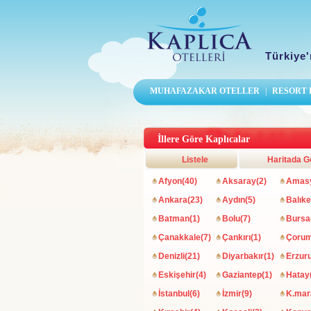
Türkiye'
MUHAFAZAKAR OTELLER
|
RESORT
İllere Göre Kaplıcalar
Listele
Haritada G
Afyon(40)
Aksaray(2)
Amasy
Ankara(23)
Aydın(5)
Balıke
Batman(1)
Bolu(7)
Bursa
Çanakkale(7)
Çankırı(1)
Çorum
Denizli(21)
Diyarbakır(1)
Erzur
Eskişehir(4)
Gaziantep(1)
Hatay
İstanbul(6)
İzmir(9)
K.mar