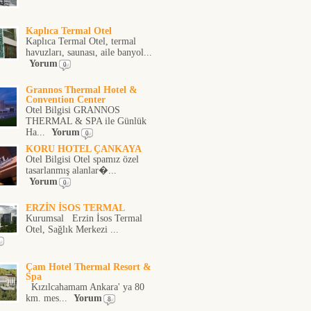
Kaplıca Termal Otel
Kaplıca Termal Otel, termal
havuzları, saunası, aile banyol...
Yorum
0
Grannos Thermal Hotel &
Convention Center
Otel Bilgisi GRANNOS
THERMAL & SPA ile Günlük
Ha...
Yorum
0
KORU HOTEL ÇANKAYA
Otel Bilgisi Otel spamız özel
tasarlanmış alanlar�...
Yorum
0
ERZİN İSOS TERMAL
Kurumsal Erzin İsos Termal
Otel, Sağlık Merkezi ...
Çam Hotel Thermal Resort &
Spa
Kızılcahamam Ankara' ya 80
km. mes...
Yorum
8