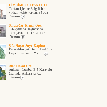
CİMCİME SULTAN OTEL
Turizm İşletme Belgeli bir
yıldızlı tesiste toplam 94 oda...
Yorum
13
Saraçoğlu Termal Otel
1966 yılında Haymana ve
Türkiye'de İlk Termal Turi...
Yorum
24
Şifa Hayat Suyu Kaplıca
Bir otelden çok öte... Hotel Şifa
Hayat Suyu ka...
Yorum
4
Ab-ı Hayat Otel
Ankara - İstanbul E-5 Karayolu
üzerinde, Ankara'ya 7...
Yorum
4