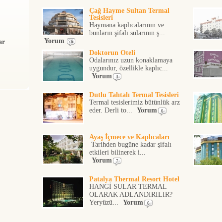
Çağ Hayme Sultan Termal
Tesisleri
Haymana kaplıcalarının ve
bunların şifalı sularının ş...
Yorum
ar
76
Doktorun Oteli
Odalarınız uzun konaklamaya
uygundur, özellikle kaplıc...
Yorum
3
Dutlu Tahtalı Termal Tesisleri
Termal tesislerimiz bütünlük arz
eder. Derli to...
Yorum
6
Ayaş İçmece ve Kaplıcaları
Tarihden bugüne kadar şifalı
etkileri bilinerek i...
Yorum
7
Patalya Thermal Resort Hotel
HANGİ SULAR TERMAL
OLARAK ADLANDIRILIR?
Yeryüzü...
Yorum
6