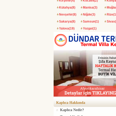
Kırşehir(4)
Kocaeli(2)
Konya
Kütahya(8)
Manisa(3)
Muğla
Nevşehir(8)
Niğde(3)
Rize(1
Sakarya(8)
Samsun(1)
Sivas(
Yalova(19)
Yozgat(1)
Kaplıca Hakkında
Kaplıca Nedir?