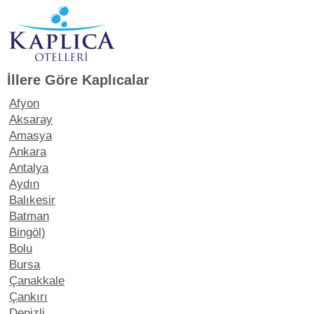
İllere Göre Kaplıcalar
Afyon
Aksaray
Amasya
Ankara
Antalya
Aydın
Balıkesir
Batman
Bingöl)
Bolu
Bursa
Çanakkale
Çankırı
Denizli