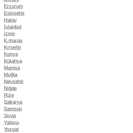
Erzurum
Eskişehir
Hatay
İstanbul
İzmir
K.maraş
Kırşehir
Konya
Kütahya
Manisa
Muğla
Nevşehir
Niğde
Rize
Sakarya
Samsun
Sivas
Yalova
Yozgat