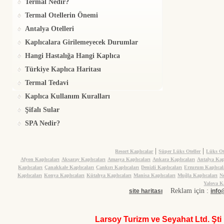
Termal Nedir?
Termal Otellerin Önemi
Antalya Otelleri
Kaplıcalara Girilemeyecek Durumlar
Hangi Hastalığa Hangi Kaplıca
Türkiye Kaplıca Haritası
Termal Tedavi
Kaplıca Kullanım Kuralları
Şifalı Sular
SPA Nedir?
|
|
Resort Kaplıcalar
Süper Lüks Oteller
Lüks Ot
Afyon Kaplıcaları
Aksaray Kaplıcaları
Amasya Kaplıcaları
Ankara Kaplıcaları
Antalya Kap
Kaplıcaları
Çanakkale Kaplıcaları
Çankırı Kaplıcaları
Denizli Kaplıcaları
Erzurum Kaplıcal
Kaplıcaları
Konya Kaplıcaları
Kütahya Kaplıcaları
Manisa Kaplıcaları
Muğla Kaplıcaları
Ne
Yalova Ka
Reklam için :
site haritası
info
Larsoy Turizm ve Seyahat Ltd. Şti