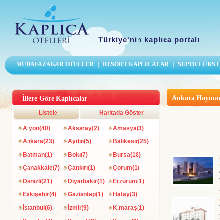
Türkiye'nin kaplıca portalı
MUHAFAZAKAR OTELLER
|
RESORT KAPLICALAR
|
SÜPER LÜKS
Ankara Haymana
İllere Göre Kaplıcalar
Listele
Haritada Göster
Afyon(40)
Aksaray(2)
Amasya(3)
Ankara(23)
Aydın(5)
Balıkesir(25)
Batman(1)
Bolu(7)
Bursa(18)
Çanakkale(7)
Çankırı(1)
Çorum(1)
Denizli(21)
Diyarbakır(1)
Erzurum(1)
Eskişehir(4)
Gaziantep(1)
Hatay(3)
İstanbul(6)
İzmir(9)
K.maraş(1)