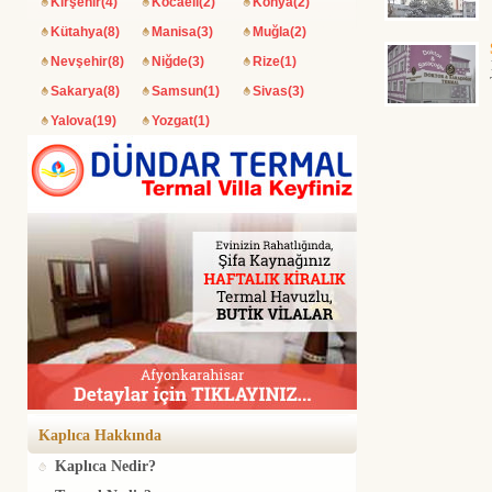
Kırşehir(4)
Kocaeli(2)
Konya(2)
Kütahya(8)
Manisa(3)
Muğla(2)
Nevşehir(8)
Niğde(3)
Rize(1)
Sakarya(8)
Samsun(1)
Sivas(3)
Yalova(19)
Yozgat(1)
Kaplıca Hakkında
Kaplıca Nedir?