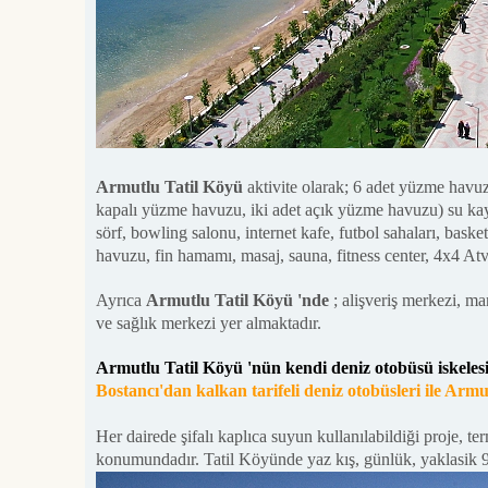
Armutlu Tatil Köyü
aktivite olarak; 6 adet yüzme havuz
kapalı yüzme havuzu, iki adet açık yüzme havuzu) su kaydı
sörf, bowling salonu, internet kafe, futbol sahaları, baske
havuzu, fin hamamı, masaj, sauna, fitness center, 4x4 At
Ayrıca
Armutlu Tatil Köyü 'nde
; alişveriş merkezi, mar
ve sağlık merkezi yer almaktadır.
Armutlu Tatil Köyü 'nün kendi deniz otobüsü iskelesi
Bostancı'dan kalkan tarifeli deniz otobüsleri ile Armut
Her dairede şifalı kaplıca suyun kullanılabildiği proje, t
konumundadır. Tatil Köyünde yaz kış, günlük, yaklasik 9