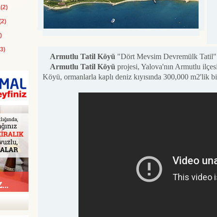
(2)
(2)
)
3)
Armutlu Tatil Köyü
"Dört Mevsim Devremülk Tatil"
Armutlu Tatil Köyü
projesi, Yalova'nın Armutlu ilçe
Köyü, ormanlarla kaplı deniz kıyısında 300