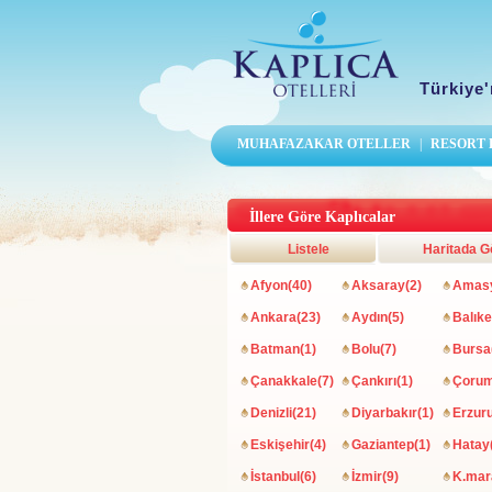
Türkiye'
MUHAFAZAKAR OTELLER
|
RESORT
İllere Göre Kaplıcalar
Listele
Haritada G
Afyon(40)
Aksaray(2)
Amasy
Ankara(23)
Aydın(5)
Balıke
Batman(1)
Bolu(7)
Bursa
Çanakkale(7)
Çankırı(1)
Çorum
Denizli(21)
Diyarbakır(1)
Erzur
Eskişehir(4)
Gaziantep(1)
Hatay
İstanbul(6)
İzmir(9)
K.mar