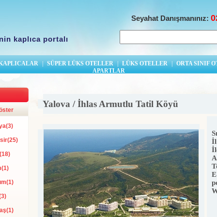
0
Seyahat Danışmanınız:
nin kaplıca portalı
 KAPLICALAR
|
SÜPER LÜKS OTELLER
|
LÜKS OTELLER
|
ORTA SINIF 
APARTLAR
Yalova / İhlas Armutlu Tatil Köyü
öster
a(3)
Sı
sir(25)
İl
İ
(18)
A
T
(1)
E
um(1)
p
W
(3)
aş(1)