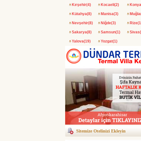
Kırşehir(4)
Kocaeli(2)
Konya
Kütahya(8)
Manisa(3)
Muğla
Nevşehir(8)
Niğde(3)
Rize(1
Sakarya(8)
Samsun(1)
Sivas(
Yalova(19)
Yozgat(1)
Sitemize Otelinizi Ekleyin