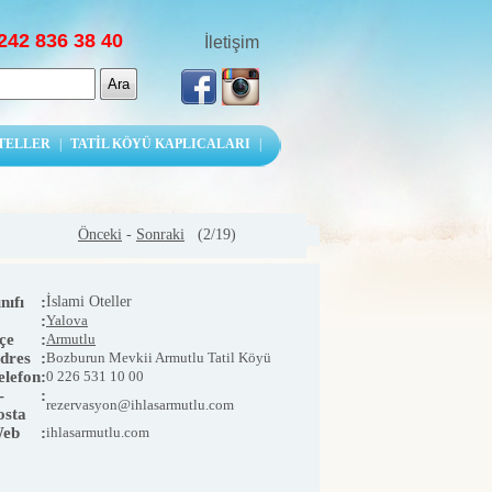
242 836 38 40
İletişim
OTELLER
|
TATİL KÖYÜ KAPLICALARI
|
Önceki
-
Sonraki
(2/19)
nıfı
:
İslami Oteller
:
Yalova
lçe
:
Armutlu
dres
:
Bozburun Mevkii Armutlu Tatil Köyü
elefon
:
0 226 531 10 00
-
:
rezervasyon@ihlasarmutlu.com
osta
eb
:
ihlasarmutlu.com