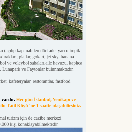
u (açılıp kapanabilen dört adet yarı olimpik
rakları, plajlar, gokart, jet sky, banana
tbol ve voleybol sahaları,aile havuzu, kaplıca
v, Lunapark ve Faytonlar bulunmaktadır.
ket, kafeteryalar, restorantlar, fastfood
 vardır.
Her gün İstanbul, Yenikapı ve
lu Tatil Köyü 'ne 1 saatte ulaşabilirsiniz.
ermal turizm için de cazibe merkezi
.000 kişi konaklayabilmektedir.